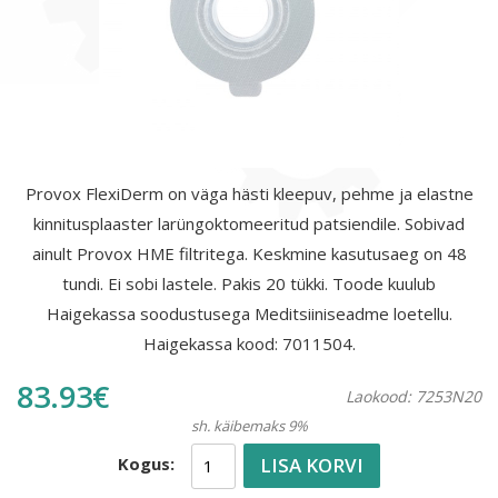
Provox FlexiDerm on väga hästi kleepuv, pehme ja elastne
kinnitusplaaster larüngoktomeeritud patsiendile. Sobivad
ainult Provox HME filtritega. Keskmine kasutusaeg on 48
tundi. Ei sobi lastele. Pakis 20 tükki. Toode kuulub
Haigekassa soodustusega Meditsiiniseadme loetellu.
Haigekassa kood: 7011504.
83.93€
Laokood: 7253N20
sh. käibemaks 9%
LISA KORVI
Kogus: