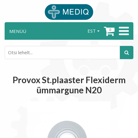
0
EST
MENÜÜ
Provox St.plaaster Flexiderm
ümmargune N20