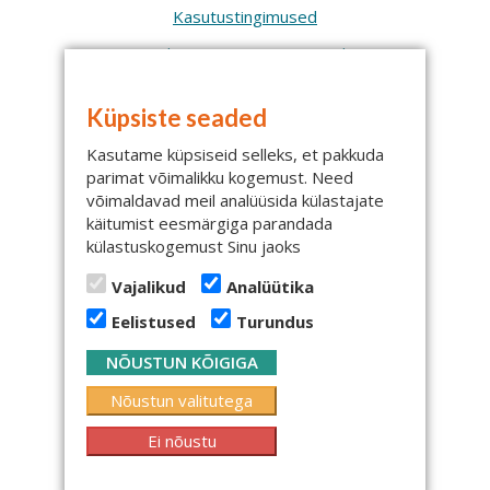
Kasutustingimused
Makse- ja tarnetingimused
Isikuandmete töötlemine
Küpsiste seaded
Küpsised
Kasutame küpsiseid selleks, et pakkuda
Elektroonika j
äätmete tagastus
parimat võimalikku kogemust. Need
võimaldavad meil analüüsida külastajate
käitumist eesmärgiga parandada
külastuskogemust Sinu jaoks
Vajalikud
Analüütika
Kontakt
Eelistused
Turundus
Mediq Eesti OÜ
NÕUSTUN KÕIGIGA
Väljaotsa 2, Saue
76505, Harjumaa
Nõustun valitutega
Klienditeenindus:
Ei nõustu
Tel:
6515164, 6515167
E-post:
tellimine@mediq.com