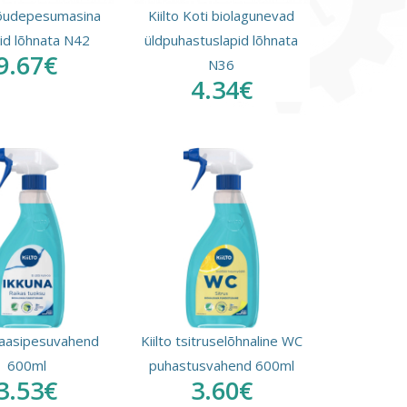
nõudepesumasina
Kiilto Koti biolagunevad
tid lõhnata N42
üldpuhastuslapid lõhnata
9.67€
N36
4.34€
klaasipesuvahend
Kiilto tsitruselõhnaline WC
600ml
puhastusvahend 600ml
3.53€
3.60€