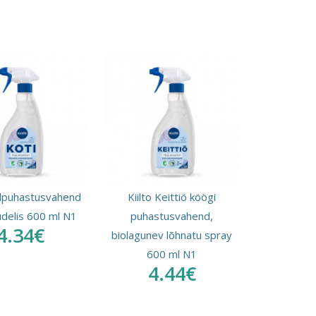
üldpuhastusvahend
Kiilto Keittiö köögi
udelis 600 ml N1
puhastusvahend,
4.34€
biolagunev lõhnatu spray
600 ml N1
4.44€