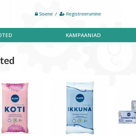
Sisene
/
Registreerumine
OTED
KAMPAANIAD
ted