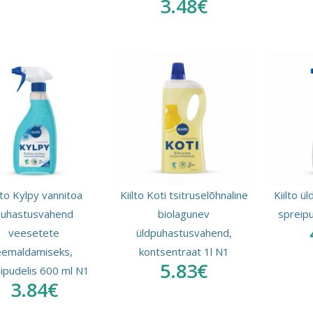
3.48€
lto Kylpy vannitoa
Kiilto Koti tsitruselõhnaline
Kiilto 
puhastusvahend
biolagunev
spreip
veesetete
üldpuhastusvahend,
eemaldamiseks,
kontsentraat 1l N1
5.83€
ipudelis 600 ml N1
3.84€