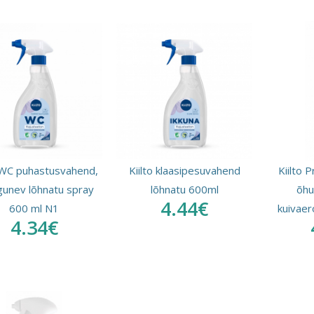
o WC puhastusvahend,
Kiilto klaasipesuvahend
Kiilto 
gunev lõhnatu spray
lõhnatu 600ml
õhu
4.44€
600 ml N1
kuivaer
4.34€