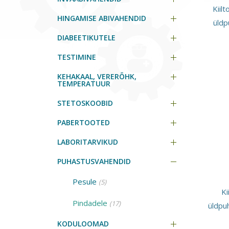
Kiil
HINGAMISE ABIVAHENDID
üldp
DIABEETIKUTELE
TESTIMINE
KEHAKAAL, VERERÕHK,
TEMPERATUUR
STETOSKOOBID
PABERTOOTED
LABORITARVIKUD
PUHASTUSVAHENDID
Pesule
(5)
Ki
Pindadele
(17)
üldpu
KODULOOMAD