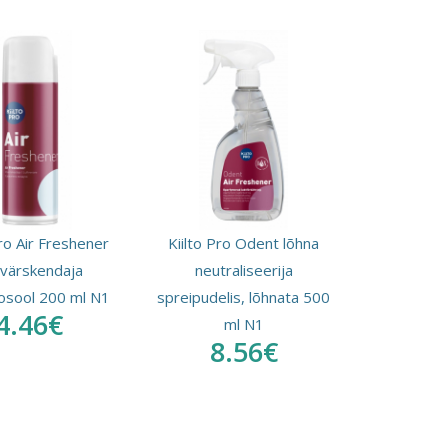
Pro Air Freshener
Kiilto Pro Odent lõhna
värskendaja
neutraliseerija
osool 200 ml N1
spreipudelis, lõhnata 500
4.46€
ml N1
8.56€