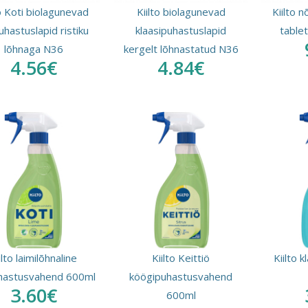
to Koti biolagunevad
Kiilto biolagunevad
Kiilto 
uhastuslapid ristiku
klaasipuhastuslapid
table
lõhnaga N36
kergelt lõhnastatud N36
4.56€
4.84€
ilto laimilõhnaline
Kiilto Keittiö
Kiilto 
hastusvahend 600ml
köögipuhastusvahend
3.60€
600ml