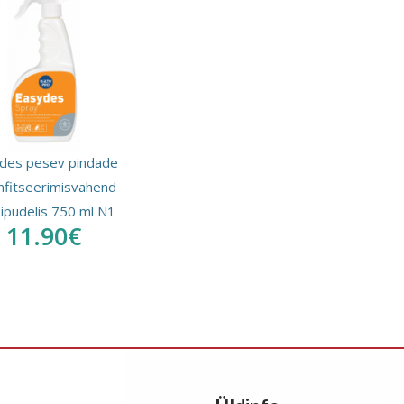
des pesev pindade
nfitseerimisvahend
ipudelis 750 ml N1
11.90€