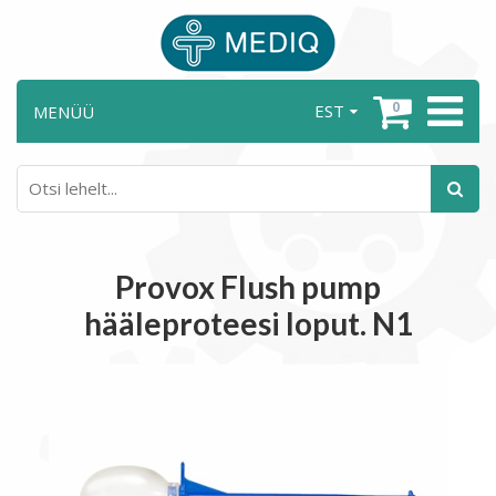
0
EST
MENÜÜ
Provox Flush pump
hääleproteesi loput. N1