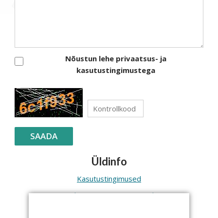
Nõustun lehe privaatsus- ja
kasutustingimustega
SAADA
Üldinfo
Kasutustingimused
Makse- ja tarnetingimused
Isikuandmete töötlemine