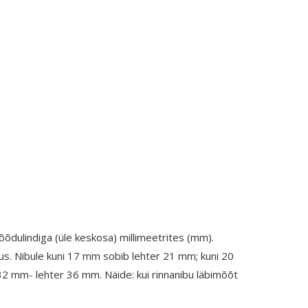
õdulindiga (üle keskosa) millimeetrites (mm).
s. Nibule kuni 17 mm sobib lehter 21 mm; kuni 20
 mm- lehter 36 mm. Näide: kui rinnanibu läbimõõt