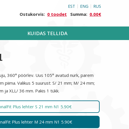
EST
ENG
RUS
Ostukorvis:
0 toodet
Summa:
0.00€
KUIDAS TELLIDA
1
uju, 360° pöörlev. Uus 105° avatud nurk, parem
m piima. Valikus 5 suurust: S/ 21 mm; M/ 24 mm;
 ja XLL/ 36 mm. Pakis 1 tükk.
nalFit Plus lehter S 21 mm N1 5.90€
nalFit Plus lehter M 24 mm N1 5.90€