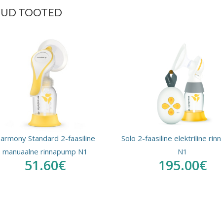
TUD TOOTED
armony Standard 2-faasiline
Solo 2-faasiline elektriline r
manuaalne rinnapump N1
N1
51.60€
195.00€