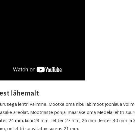
est lähemalt
urusega lehtri valimine. Mõõtke oma nibu läbimõõt joonlaua või mõ
asake areolat. Mõõtmiste põhjal määrake oma Medela lehtri suuru
ter 24 mm; kuni 23 mm- lehter 27 mm; 26 mm- lehter 30 mm ja 32
m, on lehtri soovitatav suurus 21 mm.