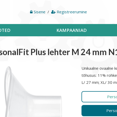
Sisene
/
Registreerumine
OTED
KAMPAANIAD
sonalFit Plus lehter M 24 mm N
Unikaalne ovaalne k
tõhusus: 11% rohke
L/ 27 mm; XL/ 30 mm
Perso
Perso