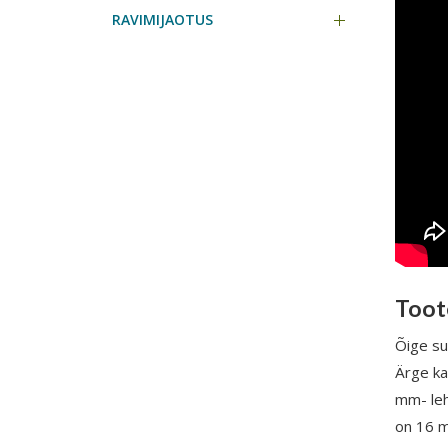
RAVIMIJAOTUS
Toot
Õige su
Ärge ka
mm- leh
on 16 m