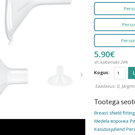
Perso
Perso
Person
5.90€
sh. käibemaks 24%
Kogus:
Saadavus: 0, Järgm
Tootega seotu
Breast shield fittin
Medela воронка Per
Kasutusjuhend Perso