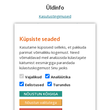
Üldinfo
Kasutustingimused
Makse- ja tarnetingimused
Isikuandmete töötlemine
Küpsiste seaded
Küpsised
Kasutame küpsiseid selleks, et pakkuda
Elektroonika j
äätmete tagastus
parimat võimalikku kogemust. Need
võimaldavad meil analüüsida külastajate
käitumist eesmärgiga parandada
külastuskogemust Sinu jaoks
Vajalikud
Analüütika
Kontakt
Eelistused
Turundus
Mediq Eesti OÜ
NÕUSTUN KÕIGIGA
Väljaotsa 2, Saue
76505, Harjumaa
Nõustun valitutega
Klienditeenindus: