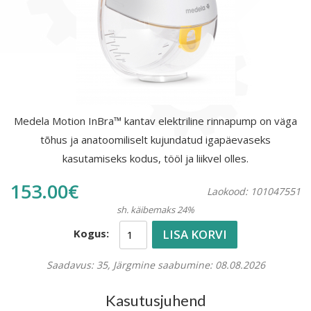
Medela Motion InBra™ kantav elektriline rinnapump on väga
tõhus ja anatoomiliselt kujundatud igapäevaseks
kasutamiseks kodus, tööl ja liikvel olles.
153.00€
Laokood: 101047551
sh. käibemaks 24%
LISA KORVI
Kogus:
Saadavus: 35, Järgmine saabumine: 08.08.2026
Kasutusjuhend