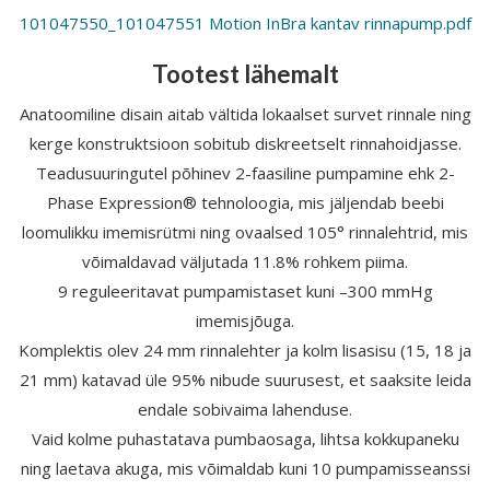
101047550_101047551 Motion InBra kantav rinnapump.pdf
Tootest lähemalt
Anatoomiline disain aitab vältida lokaalset survet rinnale ning
kerge konstruktsioon sobitub diskreetselt rinnahoidjasse.
Teadusuuringutel põhinev 2-faasiline pumpamine ehk 2-
Phase Expression® tehnoloogia, mis jäljendab beebi
loomulikku imemisrütmi ning ovaalsed 105° rinnalehtrid, mis
võimaldavad väljutada 11.8% rohkem piima.
9 reguleeritavat pumpamistaset kuni –300 mmHg
imemisjõuga.
Komplektis olev 24 mm rinnalehter ja kolm lisasisu (15, 18 ja
21 mm) katavad üle 95% nibude suurusest, et saaksite leida
endale sobivaima lahenduse.
Vaid kolme puhastatava pumbaosaga, lihtsa kokkupaneku
ning laetava akuga, mis võimaldab kuni 10 pumpamisseanssi