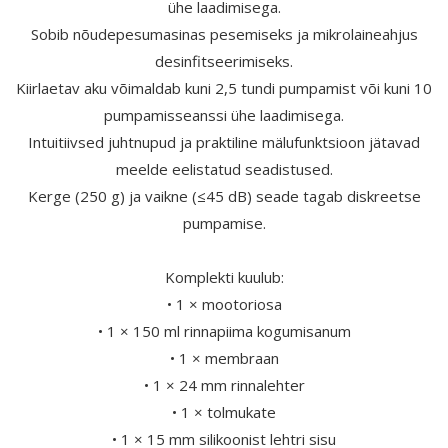
ühe laadimisega.
Sobib nõudepesumasinas pesemiseks ja mikrolaineahjus
desinfitseerimiseks.
Kiirlaetav aku võimaldab kuni 2,5 tundi pumpamist või kuni 10
pumpamisseanssi ühe laadimisega.
Intuitiivsed juhtnupud ja praktiline mälufunktsioon jätavad
meelde eelistatud seadistused.
Kerge (250 g) ja vaikne (≤45 dB) seade tagab diskreetse
pumpamise.
Komplekti kuulub:
• 1 × mootoriosa
• 1 × 150 ml rinnapiima kogumisanum
• 1 × membraan
• 1 × 24 mm rinnalehter
• 1 × tolmukate
• 1 × 15 mm silikoonist lehtri sisu