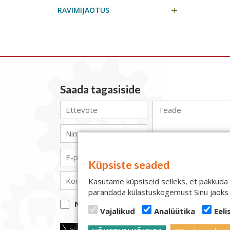
RAVIMIJAOTUS
Saada tagasiside
Küpsiste seaded
Kasutame küpsiseid selleks, et pakkuda
parandada külastuskogemust Sinu jaoks
Nõustun lehe privaatsus- ja kasutustin
Vajalikud
Analüütika
Eeli