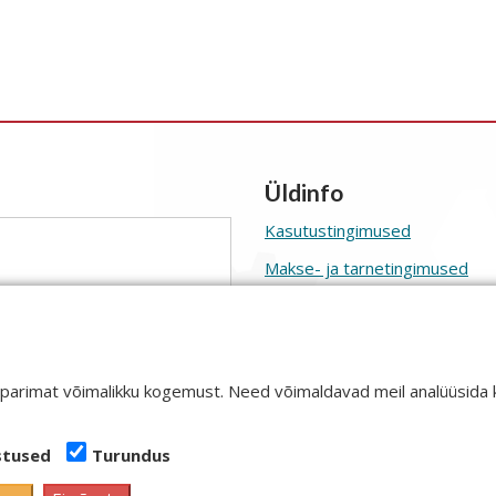
Üldinfo
Kasutustingimused
Makse- ja tarnetingimused
Isikuandmete töötlemine
Küpsised
Elektroonika j
äätmete tagastu
 parimat võimalikku kogemust. Need võimaldavad meil analüüsida 
gimustega
stused
Turundus