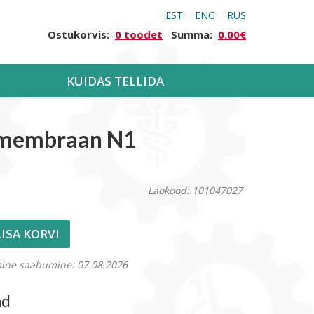
EST
ENG
RUS
Ostukorvis:
0 toodet
Summa:
0.00€
KUIDAS TELLIDA
i membraan N1
Laokood: 101047027
LISA KORVI
mine saabumine: 07.08.2026
nd