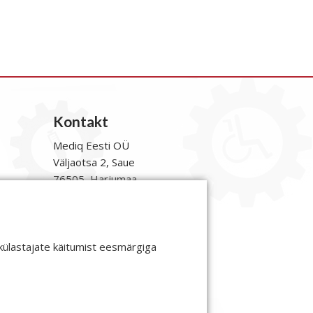
Kontakt
Mediq Eesti OÜ
Väljaotsa 2, Saue
76505, Harjumaa
Klienditeenindus:
Tel:
6515164, 6515167
E-post:
tellimine@mediq.com
s
külastajate käitumist eesmärgiga