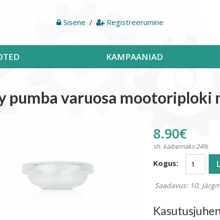
Sisene
/
Registreerumine
OTED
KAMPAANIAD
y pumba varuosa mootoriplok
8.90€
sh. käibemaks 24%
Kogus:
Saadavus: 10, Järg
Kasutusjuhe